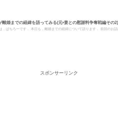
が離婚までの経緯を語ってみる(元•妻との慰謝料争奪戦編その2
は，ぱちろーです． 本日も，離婚までの経緯について語ります． 前回のお話はこ
スポンサーリンク