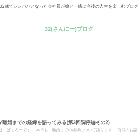
32歳でシンパパとなった会社員が娘と一緒に今後の人生を楽しむブロ
32(さんにー)ブログ
が離婚までの経緯を語ってみる(第3回調停編その2)
は，ぱちろーです． 本日も，離婚までの経緯について語ります． 前回のお話はこ