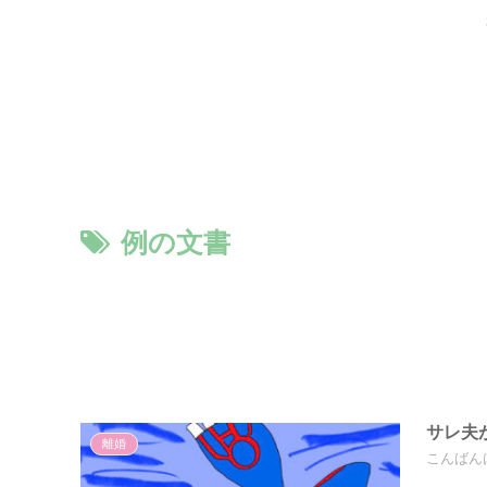
例の文書
サレ夫
離婚
こんばん