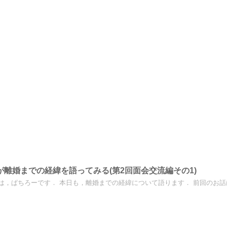
が離婚までの経緯を語ってみる(第2回面会交流編その1)
は，ぱちろーです． 本日も，離婚までの経緯について語ります． 前回のお話はこ