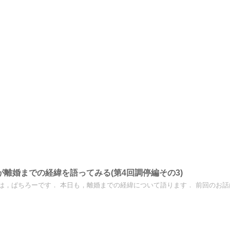
が離婚までの経緯を語ってみる(第4回調停編その3)
は，ぱちろーです． 本日も，離婚までの経緯について語ります． 前回のお話はこ