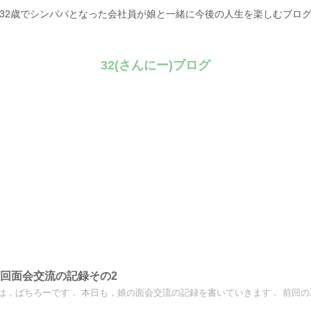
32歳でシンパパとなった会社員が娘と一緒に今後の人生を楽しむブロ
32(さんにー)ブログ
25回面会交流の記録その2
は，ぱちろーです． 本日も，娘の面会交流の記録を書いていきます． 前回のお話