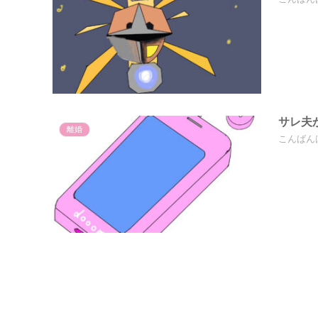
サレ夫
離婚
こんばん