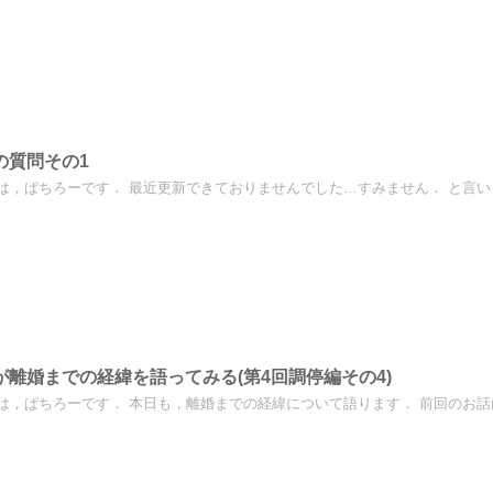
の質問その1
は，ぱちろーです． 最近更新できておりませんでした…すみません． と言いま
が離婚までの経緯を語ってみる(第4回調停編その4)
は，ぱちろーです． 本日も，離婚までの経緯について語ります． 前回のお話はこ