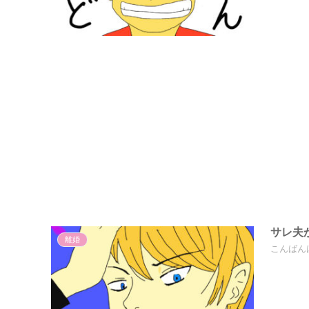
サレ夫
離婚
こんばん