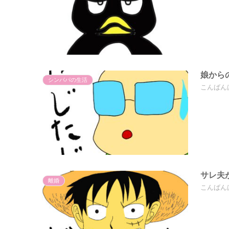
娘から
シンパパの生活
こんばん
サレ夫
離婚
こんばん