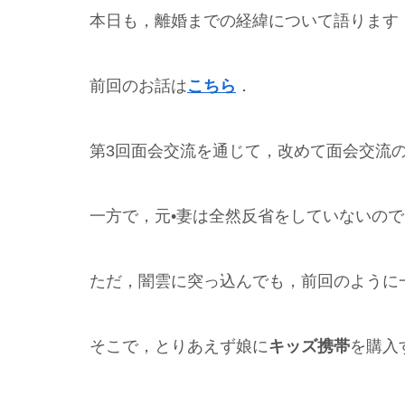
本日も，離婚までの経緯について語ります
前回のお話は
こちら
．
第3回面会交流を通じて，改めて面会交流
一方で，元•妻は全然反省をしていないの
ただ，闇雲に突っ込んでも，前回のように
そこで，とりあえず娘に
キッズ携帯
を購入