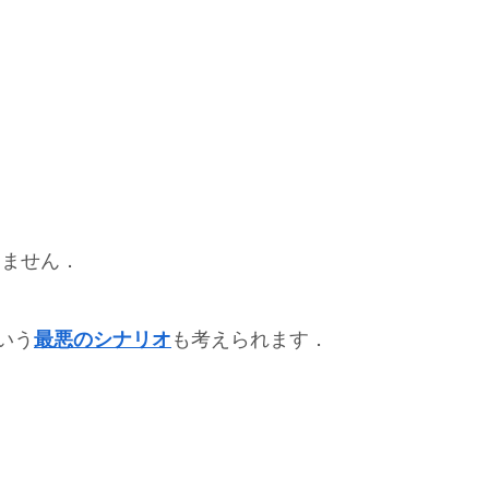
りません．
いう
最悪のシナリオ
も考えられます．