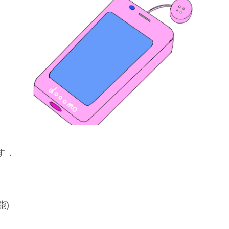
す．
能)