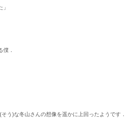
た」
る僕．
(そう)な冬山さんの想像を遥かに上回ったようです．