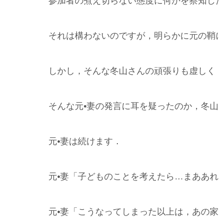
参加者の煮え切らない態度に何かを察知し
それは構わないのですが，明らかに元の鞘
しかし，そんな冬山さんの頑張りも虚しく
そんな元•妻の発言に耳を疑ったのか，冬
元•妻は続けます．
元•妻「子どものことを考えたら…まああ
元•妻「こうなってしまった以上は，あの