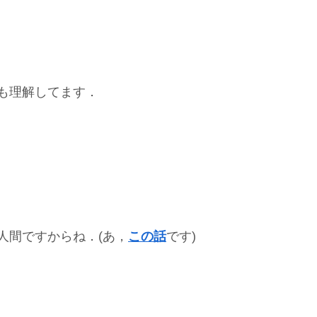
も理解してます．
人間ですからね．(あ，
この話
です)