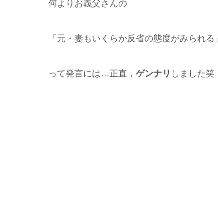
何よりお義父さんの
「元・妻もいくらか反省の態度がみられる
って発言には…正直，
ゲンナリ
しました笑