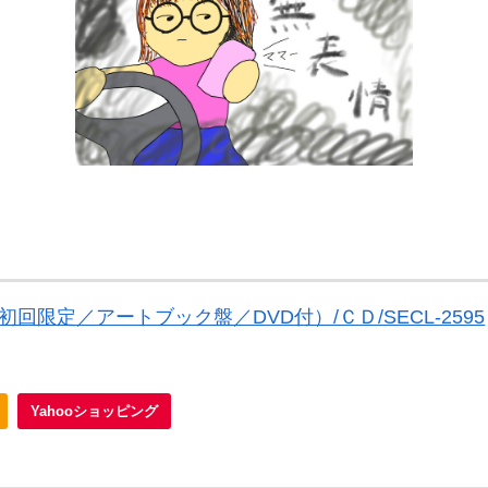
（初回限定／アートブック盤／DVD付）/ＣＤ/SECL-2595
Yahooショッピング