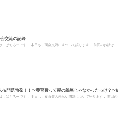
面会交流の記録
は，ぱちろーです． 本日も，面会交流にすついて語ります． 前回のお話はこちら
未払問題勃発！！〜養育費って親の義務じゃなかったっけ？〜
は，ぱちろーです． 本日も，養育費の未払い問題について語ります． 前回のお話