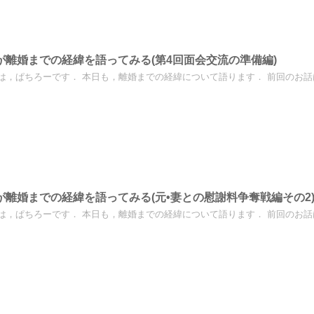
が離婚までの経緯を語ってみる(第4回面会交流の準備編)
は，ぱちろーです． 本日も，離婚までの経緯について語ります． 前回のお話はこ
が離婚までの経緯を語ってみる(元•妻との慰謝料争奪戦編その2
は，ぱちろーです． 本日も，離婚までの経緯について語ります． 前回のお話はこ