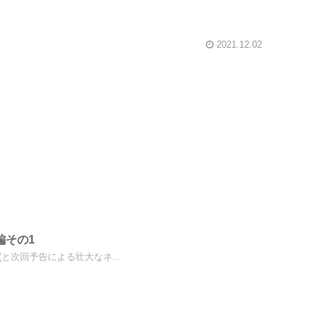
2021.12.02
編その1
と次回予告による壮大なネ...