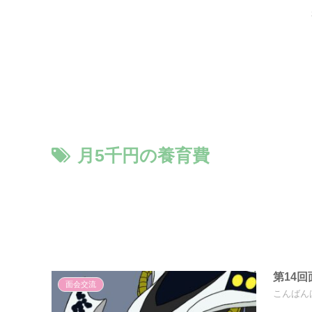
月5千円の養育費
第14
面会交流
こんばん