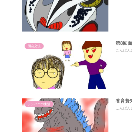
第8回
面会交流
こんばん
養育費
シンパパの生活
こんばん