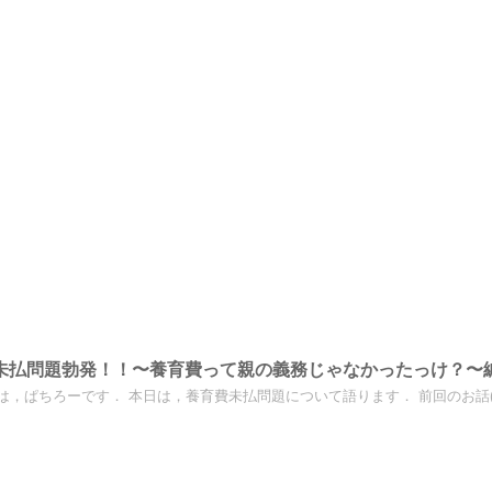
未払問題勃発！！〜養育費って親の義務じゃなかったっけ？〜
は，ぱちろーです． 本日は，養育費未払問題について語ります． 前回のお話(