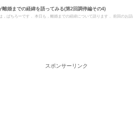
が離婚までの経緯を語ってみる(第2回調停編その4)
は，ぱちろーです． 本日も，離婚までの経緯について語ります． 前回のお話はこ
スポンサーリンク