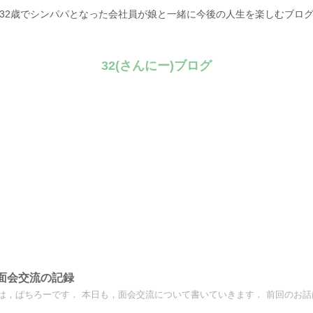
32歳でシンパパとなった会社員が娘と一緒に今後の人生を楽しむブロ
32(さんにー)ブログ
回面会交流の記録
は，ぱちろーです． 本日も，面会交流について書いていきます． 前回のお話はこ