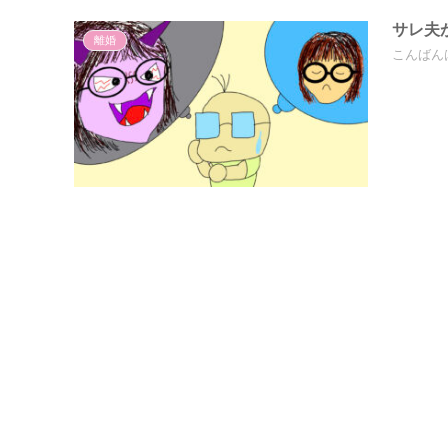
サレ夫
離婚
こんばん