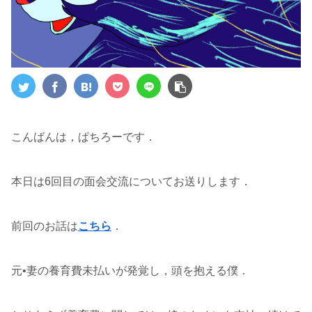
こんばんは，ぱちろーです．
本日は6回目の面会交流についてお送りします．
前回のお話は
こちら
．
元•妻の養育費未払いが発覚し，頭を抱える僕．