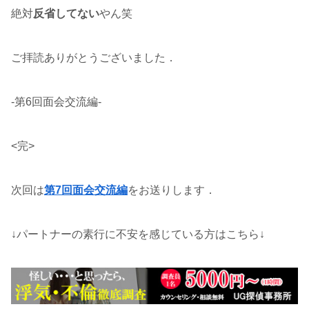
絶対
反省してない
やん笑
ご拝読ありがとうございました．
-第6回面会交流編-
<完>
次回は
第7回面会交流編
をお送りします．
↓パートナーの素行に不安を感じている方はこちら↓