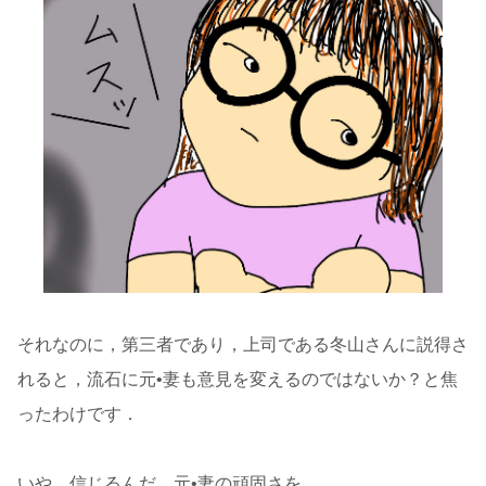
それなのに，第三者であり，上司である冬山さんに説得さ
れると，流石に元•妻も意見を変えるのではないか？と焦
ったわけです．
いや，信じるんだ，元•妻の頑固さを…