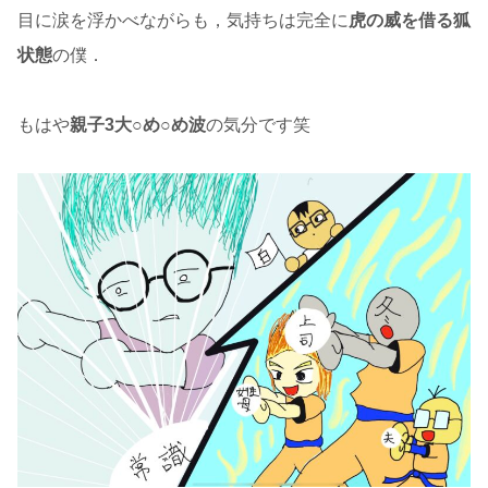
目に涙を浮かべながらも，気持ちは完全に
虎の威を借る狐
状態
の僕．
もはや
親子3大○め○め波
の気分です笑