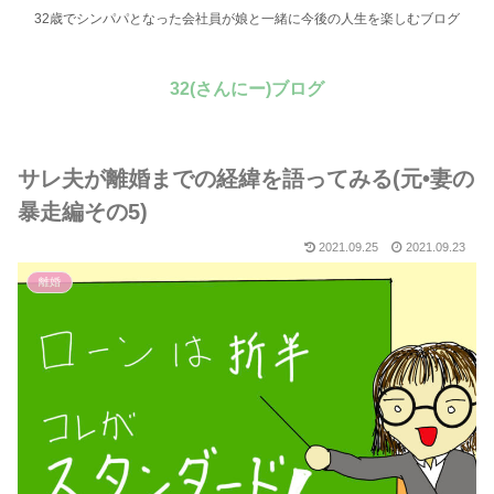
32歳でシンパパとなった会社員が娘と一緒に今後の人生を楽しむブログ
32(さんにー)ブログ
サレ夫が離婚までの経緯を語ってみる(元•妻の
暴走編その5)
2021.09.25
2021.09.23
離婚