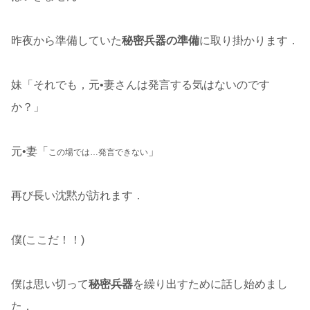
昨夜から準備していた
秘密兵器の準備
に取り掛かります．
妹「それでも，元•妻さんは発言する気はないのです
か？」
元•妻「
」
この場では…発言できない
再び長い沈黙が訪れます．
僕(ここだ！！)
僕は思い切って
秘密兵器
を繰り出すために話し始めまし
た．