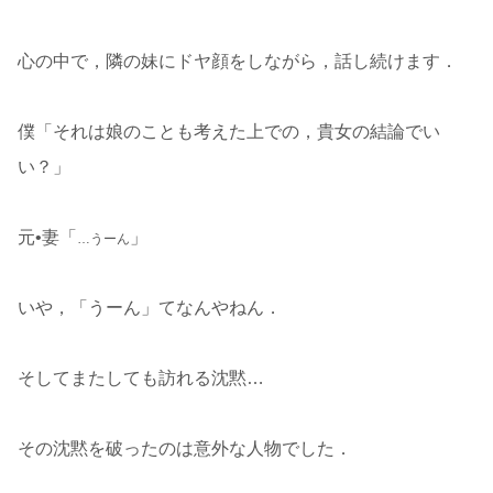
心の中で，隣の妹にドヤ顔をしながら，話し続けます．
僕「それは娘のことも考えた上での，貴女の結論でい
い？」
元•妻「
」
…うーん
いや，「うーん」てなんやねん．
そしてまたしても訪れる沈黙…
その沈黙を破ったのは意外な人物でした．