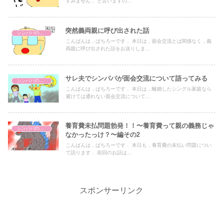
すみません． と言いますの...
突然義両親に呼び出された話
シンパパの生活
こんばんは，ぱちろーです． 本日は，面会交流とは関係なく，義
両親に呼び出された話をお送りしま...
サレ夫でシンパパが面会交流について語ってみる
シンパパの生活
こんばんは，ぱちろーです． 本日は，離婚したシングル家庭なら
避けては通れない面会交流について...
養育費未払問題勃発！！〜養育費って親の義務じゃ
シンパパの生活
なかったっけ？〜編その2
こんばんは，ぱちろーです． 本日も，養育費の未払い問題につい
て語ります． 前回のお話は...
スポンサーリンク