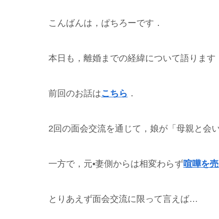
こんばんは，ぱちろーです．
本日も，離婚までの経緯について語ります
前回のお話は
こちら
．
2回の面会交流を通じて，娘が「母親と会
一方で，元•妻側からは相変わらず
喧嘩を売
とりあえず面会交流に限って言えば…