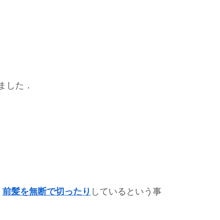
ました．
，
前髪を無断で切ったり
しているという事