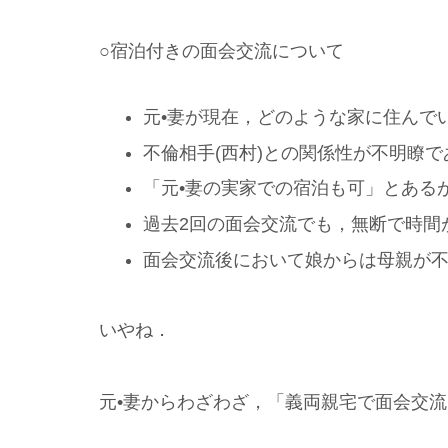
○宿泊付きの面会交流について
元•妻が現在，どのような家に住んで
不倫相手(西村)との関係性が不明瞭
「元•妻の実家での宿泊も可」とある
過去2回の面会交流でも，無断で時間
面会交流後において娘からは母親が
いやね．
元•妻からわざわざ，「義両親宅で面会交