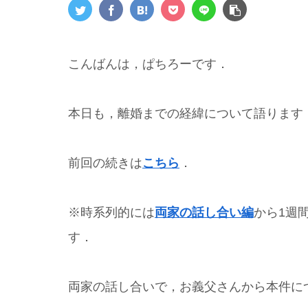
こんばんは，ぱちろーです．
本日も，離婚までの経緯について語ります
前回の続きは
こちら
．
※時系列的には
両家の話し合い編
から1週
す．
両家の話し合いで，お義父さんから本件に