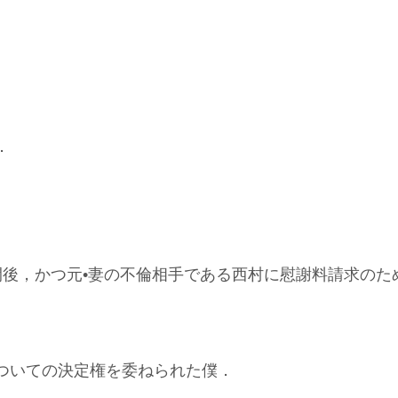
．
間後，かつ元•妻の不倫相手である西村に慰謝料請求のた
ついての決定権を委ねられた僕．