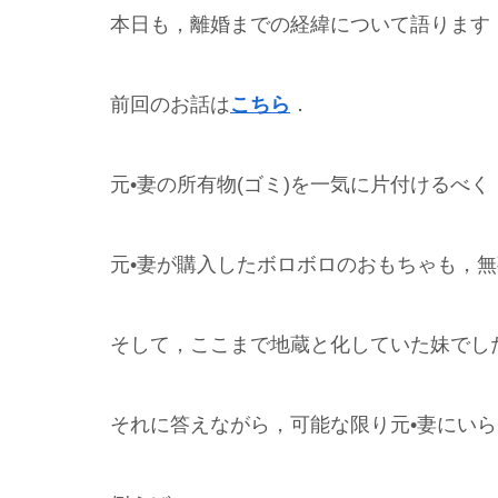
本日も，離婚までの経緯について語ります
前回のお話は
こちら
．
元•妻の所有物(ゴミ)を一気に片付けるべ
元•妻が購入したボロボロのおもちゃも，
そして，ここまで地蔵と化していた妹でし
それに答えながら，可能な限り元•妻にい