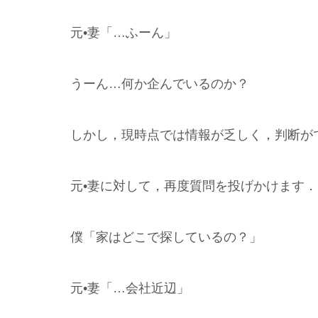
元•妻「…ふーん」
うーん…何か企んでいるのか？
しかし，現時点では情報が乏しく，判断が
元•妻に対して，再度質問を投げかけます．
僕「家はどこで探しているの？」
元•妻「…会社近辺」