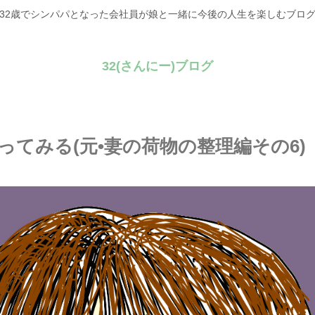
32歳でシンパパとなった会社員が娘と一緒に今後の人生を楽しむブロ
32(さんにー)ブログ
てみる(元•妻の荷物の整理編その6)