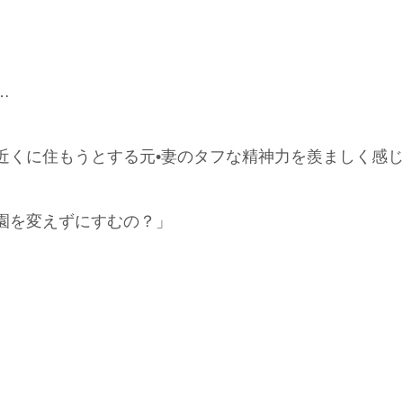
…
近くに住もうとする元•妻のタフな精神力を羨ましく感
園を変えずにすむの？」