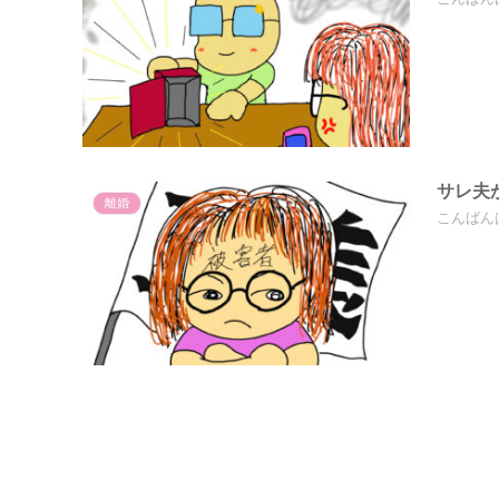
サレ夫
離婚
こんばん