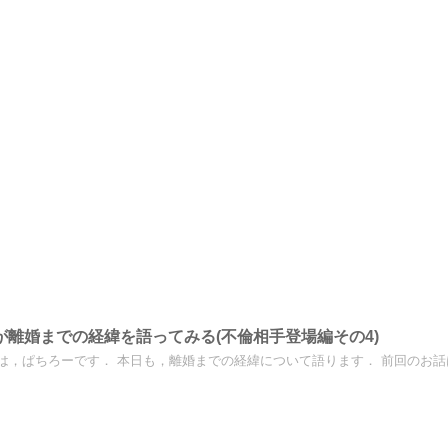
が離婚までの経緯を語ってみる(不倫相手登場編その4)
は，ぱちろーです． 本日も，離婚までの経緯について語ります． 前回のお話はこ