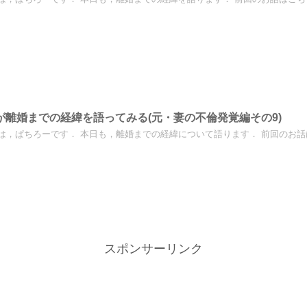
が離婚までの経緯を語ってみる(元・妻の不倫発覚編その9)
は，ぱちろーです． 本日も，離婚までの経緯について語ります． 前回のお話はこ
スポンサーリンク