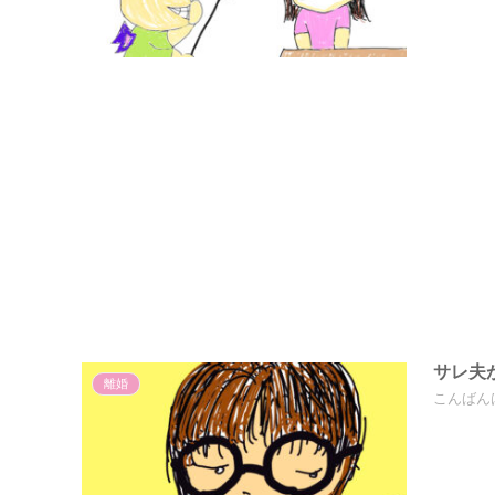
サレ夫
離婚
こんばん