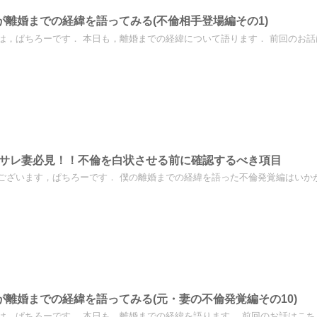
が離婚までの経緯を語ってみる(不倫相手登場編その1)
は，ぱちろーです． 本日も，離婚までの経緯について語ります． 前回のお話はこ
•サレ妻必見！！不倫を白状させる前に確認するべき項目
ございます，ぱちろーです． 僕の離婚までの経緯を語った不倫発覚編はいかがだ
が離婚までの経緯を語ってみる(元・妻の不倫発覚編その10)
は，ぱちろーです． 本日も，離婚までの経緯を語ります． 前回のお話はこちら．