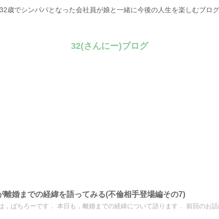
32歳でシンパパとなった会社員が娘と一緒に今後の人生を楽しむブロ
32(さんにー)ブログ
が離婚までの経緯を語ってみる(不倫相手登場編その7)
は，ぱちろーです． 本日も，離婚までの経緯について語ります． 前回のお話はこ