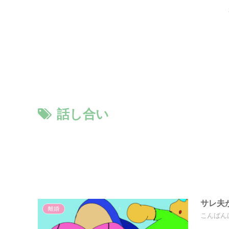
話し合い
サレ夫
離婚
こんばん